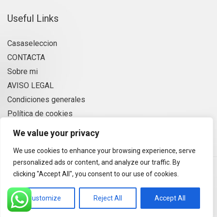
Useful Links
Casaseleccion
CONTACTA
Sobre mi
AVISO LEGAL
Condiciones generales
Política de cookies
Privacidad
We value your privacy
We use cookies to enhance your browsing experience, serve
personalized ads or content, and analyze our traffic. By
María Ortega- Casaseleccion
- Nerja 29780– +34 675 728
clicking "Accept All", you consent to our use of cookies.
774
Alquiler vacacional y de estancias de invierno
- Powered by
Customize
Reject All
Accept All
WordPress