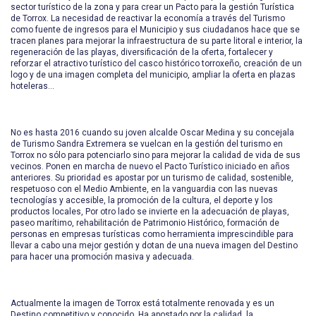
sector turístico de la zona y para crear un Pacto para la gestión Turística
de Torrox. La necesidad de reactivar la economía a través del Turismo
como fuente de ingresos para el Municipio y sus ciudadanos hace que se
tracen planes para mejorar la infraestructura de su parte litoral e interior, la
regeneración de las playas, diversificación de la oferta, fortalecer y
reforzar el atractivo turístico del casco histórico torroxeño, creación de un
logo y de una imagen completa del municipio, ampliar la oferta en plazas
hoteleras…
No es hasta 2016 cuando su joven alcalde Oscar Medina y su concejala
de Turismo Sandra Extremera se vuelcan en la gestión del turismo en
Torrox no sólo para potenciarlo sino para mejorar la calidad de vida de sus
vecinos. Ponen en marcha de nuevo el Pacto Turístico iniciado en años
anteriores. Su prioridad es apostar por un turismo de calidad, sostenible,
respetuoso con el Medio Ambiente, en la vanguardia con las nuevas
tecnologías y accesible, la promoción de la cultura, el deporte y los
productos locales, Por otro lado se invierte en la adecuación de playas,
paseo marítimo, rehabilitación de Patrimonio Histórico, formación de
personas en empresas turísticas como herramienta imprescindible para
llevar a cabo una mejor gestión y dotan de una nueva imagen del Destino
para hacer una promoción masiva y adecuada.
Actualmente la imagen de Torrox está totalmente renovada y es un
Destino competitivo y conocido. Ha apostado por la calidad, la