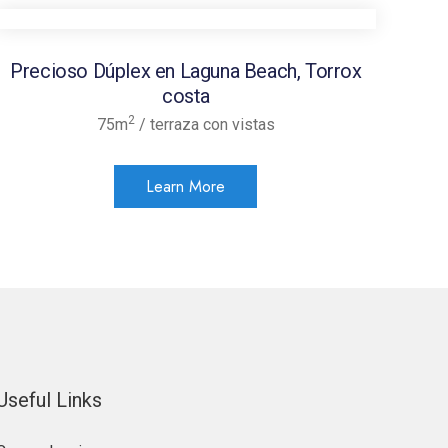
Precioso Dúplex en Laguna Beach, Torrox
costa
2
75m
/ terraza con vistas
Learn More
Useful Links