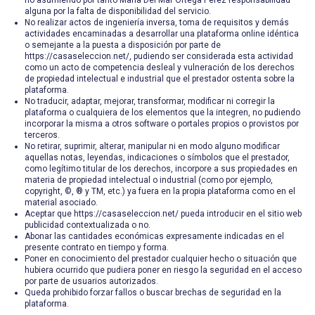
no asumiendo por tanto Maria Del Mar Ortega Perez responsabilidad
alguna por la falta de disponibilidad del servicio.
No realizar actos de ingeniería inversa, toma de requisitos y demás
actividades encaminadas a desarrollar una plataforma online idéntica
o semejante a la puesta a disposición por parte de
https://casaseleccion.net/, pudiendo ser considerada esta actividad
como un acto de competencia desleal y vulneración de los derechos
de propiedad intelectual e industrial que el prestador ostenta sobre la
plataforma.
No traducir, adaptar, mejorar, transformar, modificar ni corregir la
plataforma o cualquiera de los elementos que la integren, no pudiendo
incorporar la misma a otros software o portales propios o provistos por
terceros.
No retirar, suprimir, alterar, manipular ni en modo alguno modificar
aquellas notas, leyendas, indicaciones o símbolos que el prestador,
como legítimo titular de los derechos, incorpore a sus propiedades en
materia de propiedad intelectual o industrial (como por ejemplo,
copyright, ©, ® y TM, etc.) ya fuera en la propia plataforma como en el
material asociado.
Aceptar que https://casaseleccion.net/ pueda introducir en el sitio web
publicidad contextualizada o no.
Abonar las cantidades económicas expresamente indicadas en el
presente contrato en tiempo y forma.
Poner en conocimiento del prestador cualquier hecho o situación que
hubiera ocurrido que pudiera poner en riesgo la seguridad en el acceso
por parte de usuarios autorizados.
Queda prohibido forzar fallos o buscar brechas de seguridad en la
plataforma.