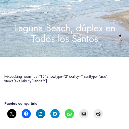
Laguna Beach, dúplex en
Todos los Santos
[vikbooking room_ids=”10″ showtype=”2″ sortby=”” sorttype=”asc”
view=”availability” lang=”*”]
Puedes compartirlo: