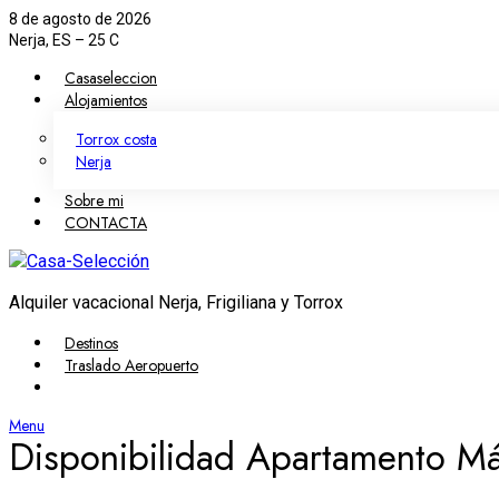
Skip to the content
8 de agosto de 2026
Nerja, ES
–
25
C
Casaseleccion
Alojamientos
Torrox costa
Nerja
Sobre mi
CONTACTA
Alquiler vacacional Nerja, Frigiliana y Torrox
Destinos
Traslado Aeropuerto
Menu
Disponibilidad Apartamento M