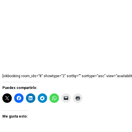
[vikbooking room_ids=”8″ showtype=”2″ sortby=”” sorttype=”asc” view=”availabilit
Puedes compartirlo:
Me gusta esto: