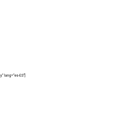
y” lang=”es-ES”]